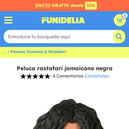
ENVÍO
GRATIS desde
50€
0
...
Pelucas Jamaica & Rastafari
Peluca rastafari jamaicano negra
6 Comentarios
Consúltalas