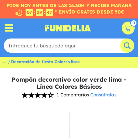
PIDE HOY ANTES DE LAS 16.30H Y RECIBE MAÑANA
* ENVÍO GRATIS DESDE 50€
:
:
07
29
46
0
...
Decoración de fiesta Colores lisos
Pompón decorativo color verde lima -
Línea Colores Básicos
1 Comentarios
Consúltalas