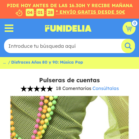
PIDE HOY ANTES DE LAS 16.30H Y RECIBE MAÑANA
* ENVÍO GRATIS DESDE 50€
:
:
04
01
27
0
...
Disfraces Años 80 y 90: Música Pop
Pulseras de cuentas
18 Comentarios
Consúltalas