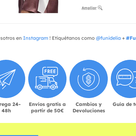
Ampliar
osotros en
Instagram
! Etiquétanos como
@funidelia
+
#Fu
rega 24-
Envíos gratis a
Cambios y
Guía de t
48h
partir de 50€
Devoluciones