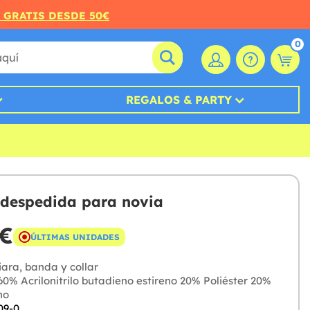
O GRATIS DESDE 50€
0
REGALOS & PARTY
 despedida para novia
 €
ÚLTIMAS UNIDADES
ara, banda y collar
0% Acrilonitrilo butadieno estireno 20% Poliéster 20%
no
09-0