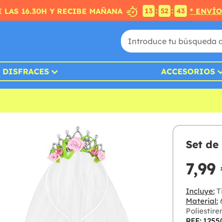
:
:
 LAS 16.30H Y RECIBE MAÑANA
* ENVÍ
13
52
42
DISFRACES
ACCESORIOS
Set de
7,99
Incluye:
Ti
Material:
6
Poliestire
REF: 1255