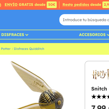
ENVÍO
GRATIS desde
50€
Resto pedidos
desde
2,
DISFRACES
ACCESORIOS
 Potter
Disfraces Quidditch
Snitch
7,99