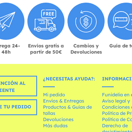
rega 24-
Envíos gratis a
Cambios y
Guía de t
48h
partir de 50€
Devoluciones
¿NECESITAS AYUDA?:
INFORMACI
ENCIÓN AL
IENTE
Mi pedido
Funidelia en
Envíos & Entregas
Aviso legal y
E TU PEDIDO
Productos & Guías de
Condiciones 
tallas
Política de P
Devoluciones
Política de C
Más dudas
Derecho de
desistimient