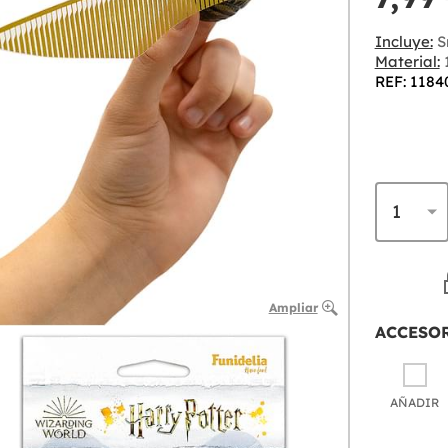
Incluye:
S
Material:
1
REF: 1184
Ampliar
ACCESO
AÑADIR