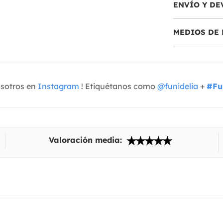
ENVÍO Y DE
MEDIOS DE 
osotros en
Instagram
! Etiquétanos como
@funidelia
+
#Fu
Valoración media: