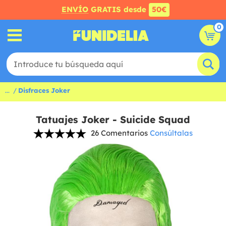
ENVÍO
GRATIS desde
50€
0
...
Disfraces Joker
Tatuajes Joker - Suicide Squad
26 Comentarios
Consúltalas