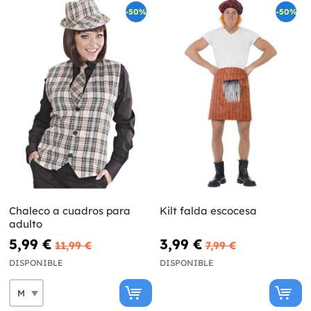
-50%
-50%
Chaleco a cuadros para
Kilt falda escocesa
adulto
5,99 €
3,99 €
11,99 €
7,99 €
DISPONIBLE
DISPONIBLE