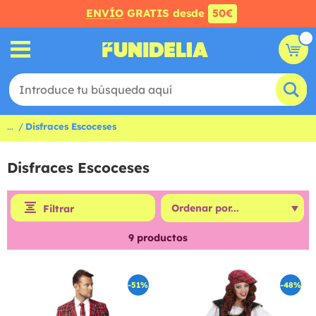
ENVÍO
GRATIS desde
50€
...
Disfraces Escoceses
Disfraces Escoceses
Filtrar
9
productos
-51%
-48%