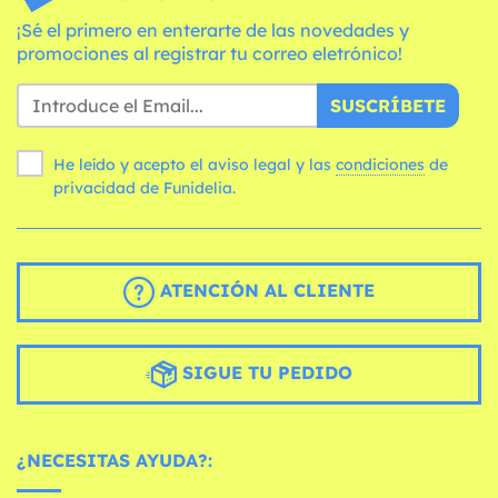
¡Sé el primero en enterarte de las novedades y
promociones al registrar tu correo eletrónico!
SUSCRÍBETE
He leído y acepto el aviso legal y las
condiciones
de
privacidad de Funidelia.
ATENCIÓN AL CLIENTE
SIGUE TU PEDIDO
¿NECESITAS AYUDA?: