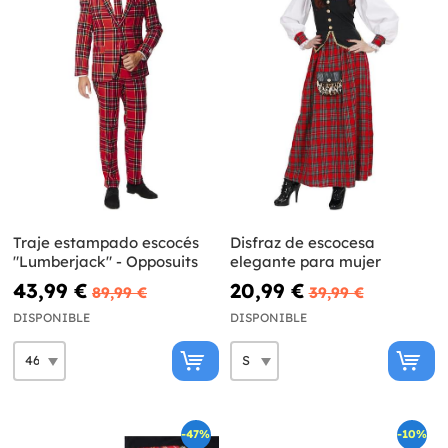
Traje estampado escocés
Disfraz de escocesa
"Lumberjack" - Opposuits
elegante para mujer
43,99 €
20,99 €
89,99 €
39,99 €
DISPONIBLE
DISPONIBLE
-47%
-10%