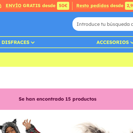
ENVÍO
GRATIS desde
50€
Resto pedidos
desde
2,
DISFRACES
ACCESORIOS
Se han encontrado
15
productos