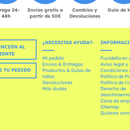
rega 24-
Envíos gratis a
Cambios y
Guía de t
48h
partir de 50€
Devoluciones
¿NECESITAS AYUDA?:
INFORMACI
ENCIÓN AL
IENTE
Mi pedido
Funidelia en
Envíos & Entregas
Aviso legal y
E TU PEDIDO
Productos & Guías de
Condiciones 
tallas
Política de P
Devoluciones
Política de C
Más dudas
Derecho de
desistimient
Zona de emp
Sitemap
Quiénes som