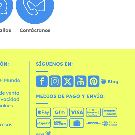
allas
Contáctanos
ÓN:
SÍGUENOS EN:
 el Mundo
Blog
de venta
MEDIOS DE PAGO Y ENVÍO:
rivacidad
ookies
o
resas