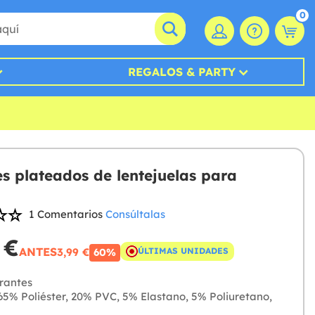
0
REGALOS & PARTY
es plateados de lentejuelas para
1 Comentarios
Consúltalas
 €
ANTES
3,99 €
ÚLTIMAS UNIDADES
60%
rantes
5% Poliéster, 20% PVC, 5% Elastano, 5% Poliuretano,