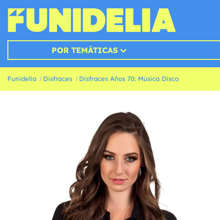
POR TEMÁTICAS
Funidelia
Disfraces
Disfraces Años 70: Música Disco