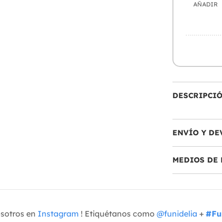
AÑADIR
DESCRIPCI
ENVÍO Y DE
MEDIOS DE 
osotros en
Instagram
! Etiquétanos como
@funidelia
+
#Fu