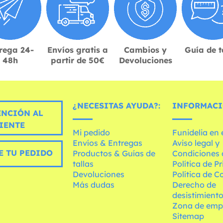
rega 24-
Envíos gratis a
Cambios y
Guía de t
48h
partir de 50€
Devoluciones
¿NECESITAS AYUDA?:
INFORMACI
ENCIÓN AL
IENTE
Mi pedido
Funidelia en
Envíos & Entregas
Aviso legal y
E TU PEDIDO
Productos & Guías de
Condiciones 
tallas
Política de P
Devoluciones
Política de C
Más dudas
Derecho de
desistimient
Zona de emp
Sitemap