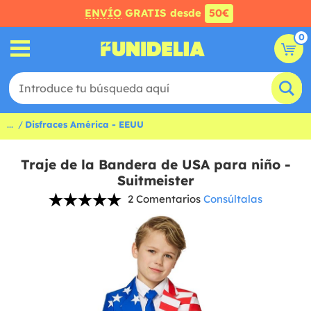
ENVÍO
GRATIS desde
50€
0
...
Disfraces América - EEUU
Traje de la Bandera de USA para niño -
Suitmeister
2 Comentarios
Consúltalas