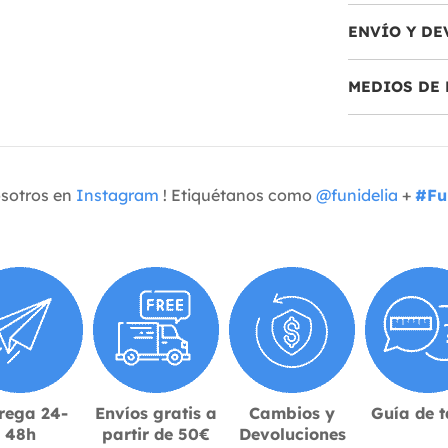
ENVÍO Y DE
MEDIOS DE 
osotros en
Instagram
! Etiquétanos como
@funidelia
+
#Fu
rega 24-
Envíos gratis a
Cambios y
Guía de t
48h
partir de 50€
Devoluciones