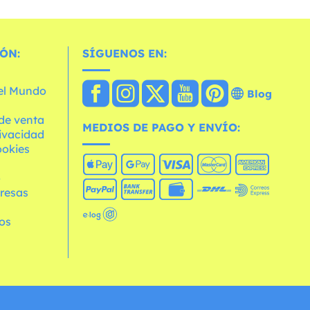
ÓN:
SÍGUENOS EN:
 el Mundo
Blog
de venta
MEDIOS DE PAGO Y ENVÍO:
rivacidad
ookies
o
resas
os