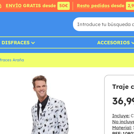
ENVÍO
GRATIS desde
50€
Resto pedidos
desde
2,
DISFRACES
ACCESORIOS
fraces Araña
Traje 
36,9
Incluye:
C
No incluye
Material:
1
REF: 1080