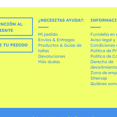
¿NECESITAS AYUDA?:
INFORMACI
ENCIÓN AL
IENTE
Mi pedido
Funidelia en
Envíos & Entregas
Aviso legal y
E TU PEDIDO
Productos & Guías de
Condiciones 
tallas
Política de P
Devoluciones
Política de C
Más dudas
Derecho de
desistimient
Zona de emp
Sitemap
Quiénes som