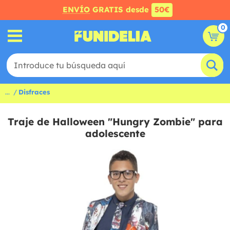
ENVÍO
GRATIS desde
50€
0
...
Disfraces
Traje de Halloween "Hungry Zombie" para
adolescente