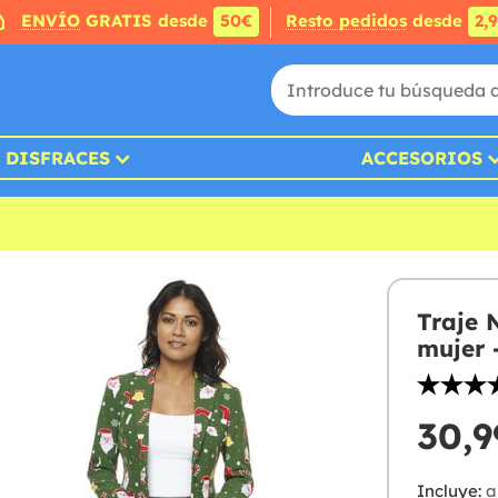
ENVÍO
GRATIS desde
50€
Resto pedidos
desde
2,
DISFRACES
ACCESORIOS
Traje 
mujer 
30,9
Incluye:
a