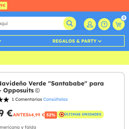
99€
0
REGALOS & PARTY
Navideño Verde "Santababe" para
- Opposuits
1 Comentarios
Consúltalas
9 €
ANTES
64,99 €
ÚLTIMAS UNIDADES
52%
mericana y falda