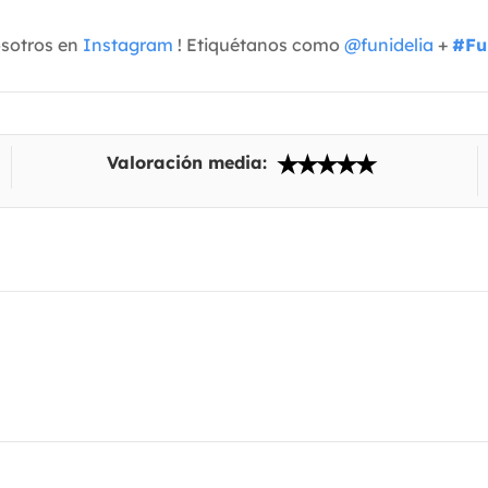
osotros en
Instagram
! Etiquétanos como
@funidelia
+
#Fu
Valoración media: