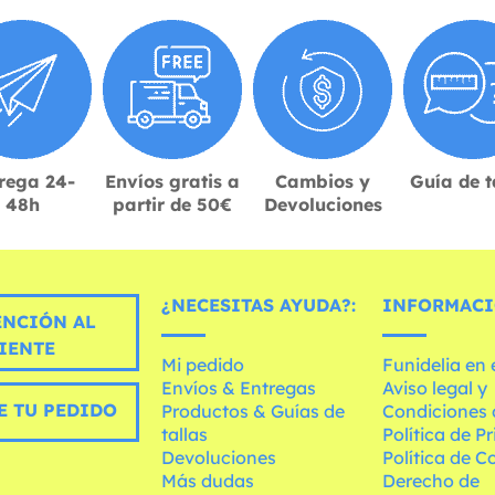
rega 24-
Envíos gratis a
Cambios y
Guía de t
48h
partir de 50€
Devoluciones
¿NECESITAS AYUDA?:
INFORMACI
ENCIÓN AL
IENTE
Mi pedido
Funidelia en
Envíos & Entregas
Aviso legal y
E TU PEDIDO
Productos & Guías de
Condiciones 
tallas
Política de P
Devoluciones
Política de C
Más dudas
Derecho de