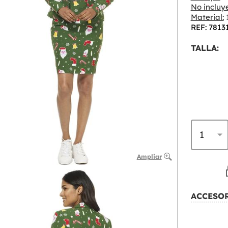
No incluye
Material:
1
REF: 7813
TALLA:
Ampliar
ACCESO