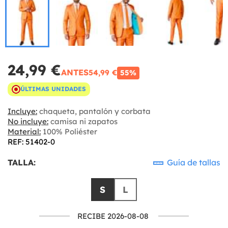
24,99 €
ANTES
54,99 €
55%
ÚLTIMAS UNIDADES
Incluye:
chaqueta, pantalón y corbata
No incluye:
camisa ni zapatos
Material:
100% Poliéster
REF: 51402-0
TALLA:
Guía de tallas
S
L
RECIBE 2026-08-08