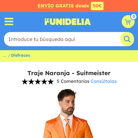
ENVÍO
GRATIS desde
50€
0
...
Disfraces
Traje Naranja - Suitmeister
5 Comentarios
Consúltalas