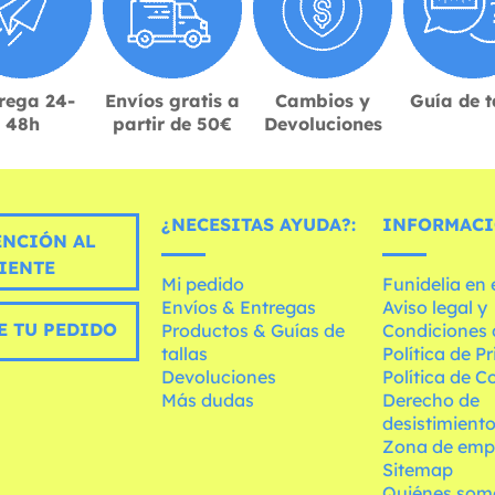
rega 24-
Envíos gratis a
Cambios y
Guía de t
48h
partir de 50€
Devoluciones
¿NECESITAS AYUDA?:
INFORMACI
ENCIÓN AL
IENTE
Mi pedido
Funidelia en
Envíos & Entregas
Aviso legal y
E TU PEDIDO
Productos & Guías de
Condiciones 
tallas
Política de P
Devoluciones
Política de C
Más dudas
Derecho de
desistimient
Zona de emp
Sitemap
Quiénes som