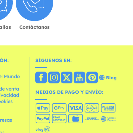
allas
Contáctanos
ÓN:
SÍGUENOS EN:
 el Mundo
Blog
de venta
MEDIOS DE PAGO Y ENVÍO:
rivacidad
ookies
o
resas
os