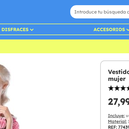
DISFRACES
ACCESORIOS
Vestid
mujer
27,9
Incluye:
v
Material:
1
REF: 7743