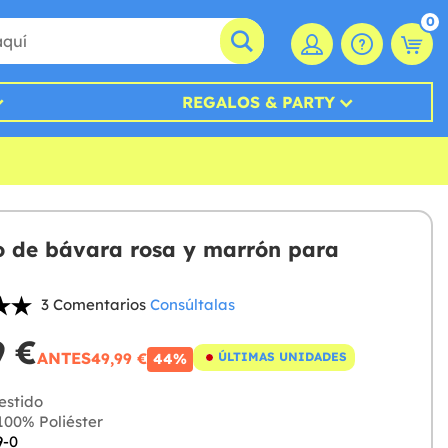
0
REGALOS & PARTY
o de bávara rosa y marrón para
3 Comentarios
Consúltalas
9 €
ANTES
49,99 €
ÚLTIMAS UNIDADES
44%
estido
00% Poliéster
9-0