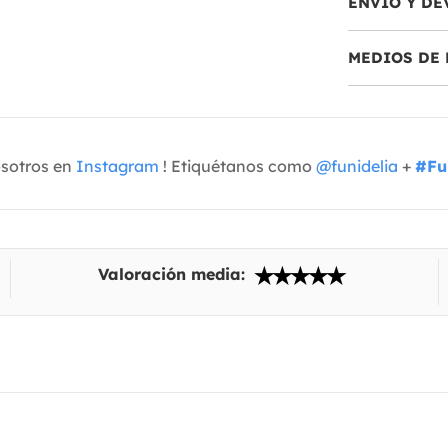
ENVÍO Y DE
MEDIOS DE 
osotros en
Instagram
! Etiquétanos como
@funidelia
+
#Fu
Valoración media: