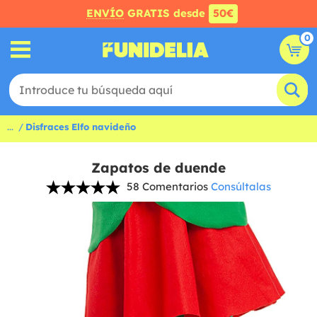
ENVÍO
GRATIS desde
50€
0
...
Disfraces Elfo navideño
Zapatos de duende
58 Comentarios
Consúltalas