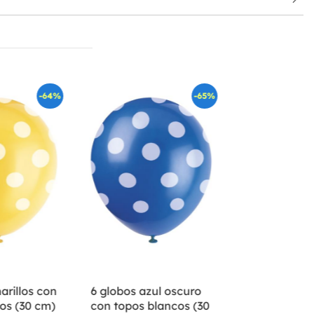
-64%
-65%
arillos con
6 globos azul oscuro
os (30 cm)
con topos blancos (30