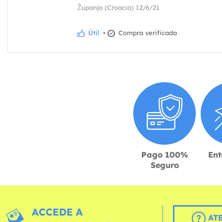
Županja (Croacia) 12/6/21
Útil
•
Compra verificada
Pago 100%
Ent
Seguro
ACCEDE A
AT