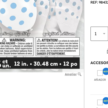
REF: 9843
ACCESO
-65
Ampliar
AÑADIR
-45