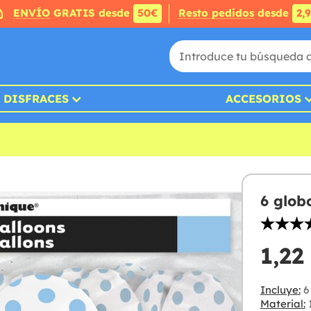
ENVÍO
GRATIS desde
50€
Resto pedidos
desde
2,
DISFRACES
ACCESORIOS
6 glob
1,22
Incluye:
6 
Material: