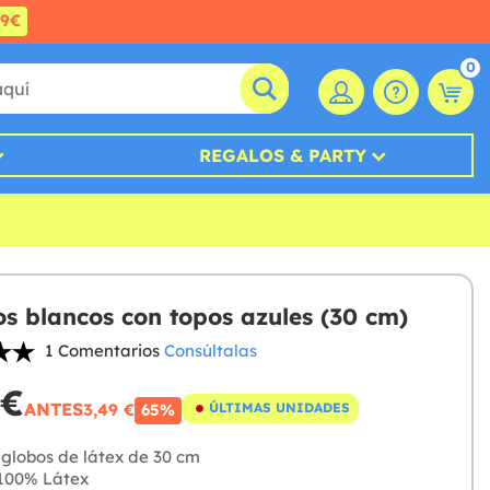
99€
0
REGALOS & PARTY
os blancos con topos azules (30 cm)
1 Comentarios
Consúltalas
 €
ANTES
3,49 €
ÚLTIMAS UNIDADES
65%
globos de látex de 30 cm
100% Látex