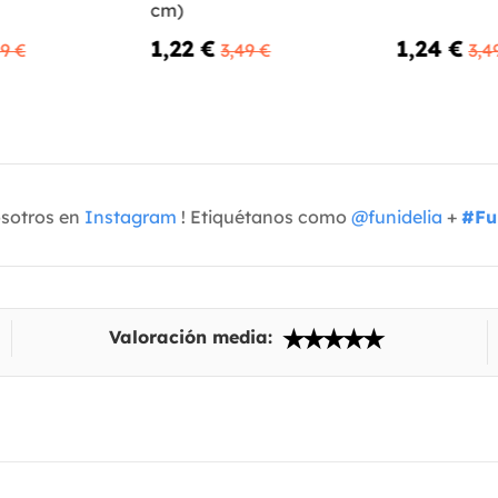
cm)
1,22 €
1,24 €
49 €
3,49 €
3,4
osotros en
Instagram
! Etiquétanos como
@funidelia
+
#Fu
Valoración media: