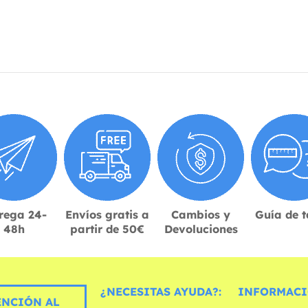
rega 24-
Envíos gratis a
Cambios y
Guía de t
48h
partir de 50€
Devoluciones
¿NECESITAS AYUDA?:
INFORMACI
ENCIÓN AL