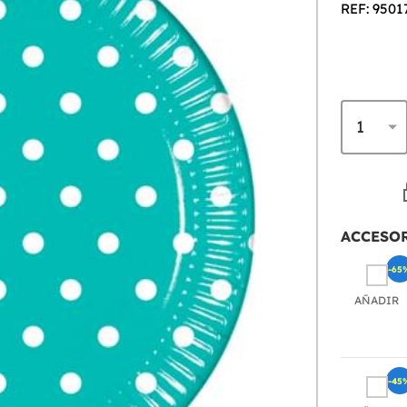
REF: 9501
ACCESO
-65
AÑADIR
-45