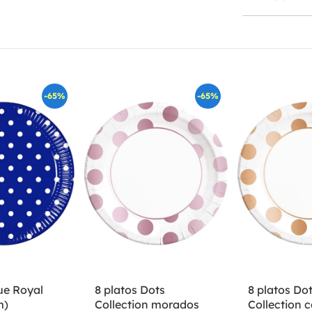
-65%
-65%
lue Royal
8 platos Dots
8 platos Do
m)
Collection morados
Collection c