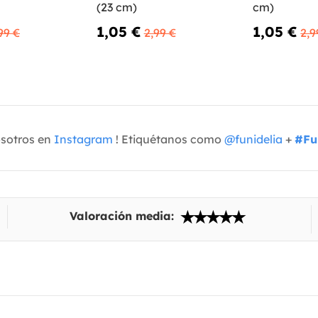
(23 cm)
cm)
1,05 €
1,05 €
99 €
2,99 €
2,9
osotros en
Instagram
! Etiquétanos como
@funidelia
+
#Fu
Valoración media: