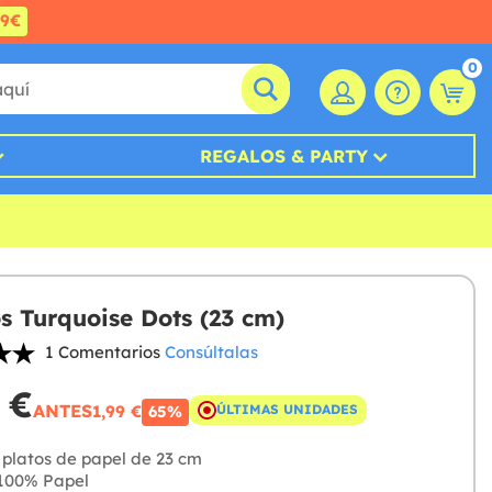
99€
0
REGALOS & PARTY
os Turquoise Dots (23 cm)
1 Comentarios
Consúltalas
 €
ANTES
1,99 €
ÚLTIMAS UNIDADES
65%
platos de papel de 23 cm
100% Papel