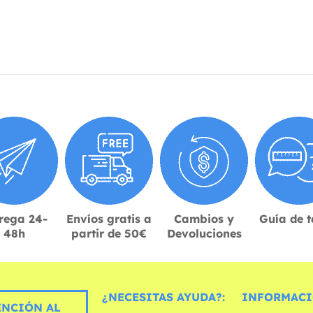
rega 24-
Envíos gratis a
Cambios y
Guía de t
48h
partir de 50€
Devoluciones
¿NECESITAS AYUDA?:
INFORMACI
ENCIÓN AL