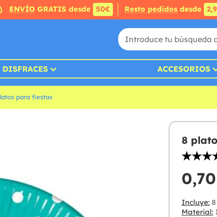
ENVÍO
GRATIS desde
50€
Resto pedidos
desde
2,
DISFRACES
ACCESORIOS
latos para fiestas
8 plat
0,70
Incluye:
8 
Material: