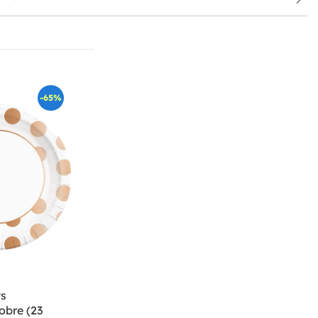
-65%
ts
obre (23