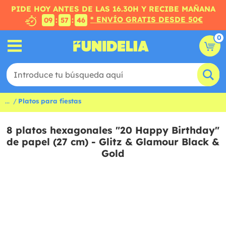
PIDE HOY ANTES DE LAS 16.30H Y RECIBE MAÑANA
* ENVÍO GRATIS DESDE 50€
:
:
09
57
45
0
...
Platos para fiestas
8 platos hexagonales "20 Happy Birthday"
de papel (27 cm) - Glitz & Glamour Black &
Gold