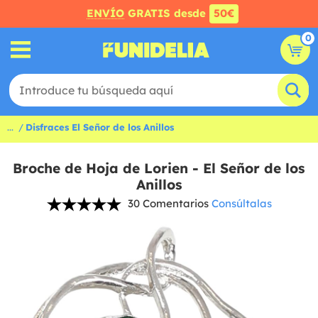
ENVÍO
GRATIS desde
50€
0
...
Disfraces El Señor de los Anillos
Broche de Hoja de Lorien - El Señor de los
Anillos
30 Comentarios
Consúltalas