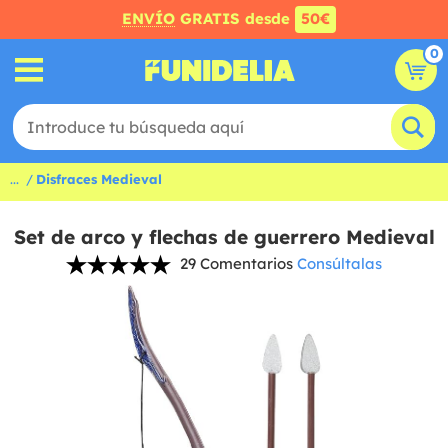
ENVÍO
GRATIS desde
50€
0
...
Disfraces Medieval
Set de arco y flechas de guerrero Medieval
29 Comentarios
Consúltalas