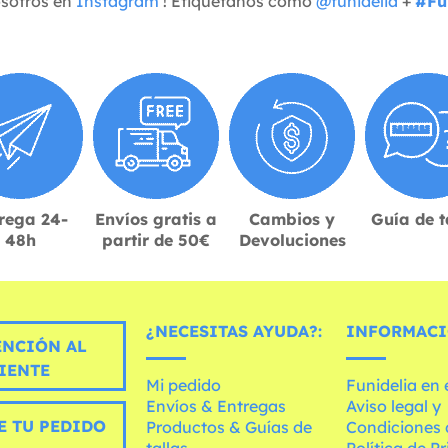
osotros en
Instagram
! Etiquétanos como
@funidelia
+
#Fu
rega 24-
Envíos gratis a
Cambios y
Guía de t
48h
partir de 50€
Devoluciones
¿NECESITAS AYUDA?:
INFORMACI
ENCIÓN AL
IENTE
Mi pedido
Funidelia en
Envíos & Entregas
Aviso legal y
E TU PEDIDO
Productos & Guías de
Condiciones 
tallas
Política de P