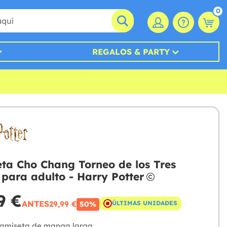
0
REGALOS & PARTY
ta Cho Chang Torneo de los Tres
para adulto - Harry Potter
9 €
ANTES
29,99 €
ÚLTIMAS UNIDADES
50%
amiseta de manga larga