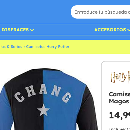
DISFRACES
ACCESORIOS
las & Series
Camisetas Harry Potter
Camise
Magos 
14,9
Incluye:
C