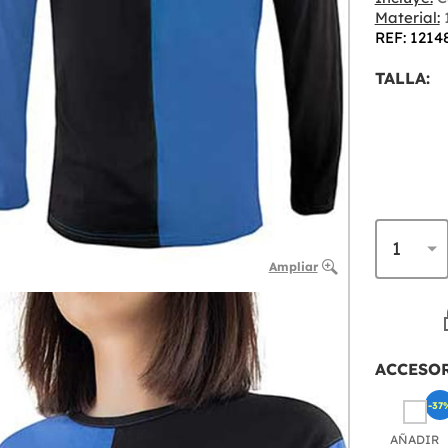
Material:
REF: 1214
TALLA:
Ampliar
ACCESO
-37
AÑADIR