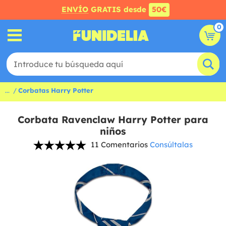
ENVÍO
GRATIS desde
50€
0
...
Corbatas Harry Potter
Corbata Ravenclaw Harry Potter para
niños
11 Comentarios
Consúltalas