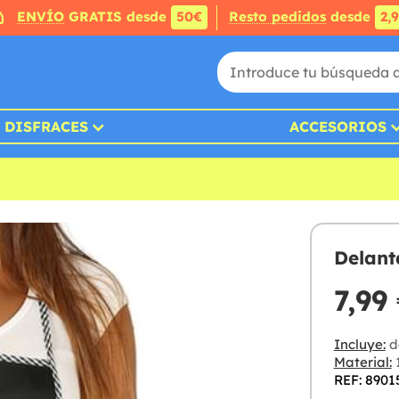
ENVÍO
GRATIS desde
50€
Resto pedidos
desde
2,
DISFRACES
ACCESORIOS
Delant
7,99
Incluye:
d
Material:
1
REF: 8901