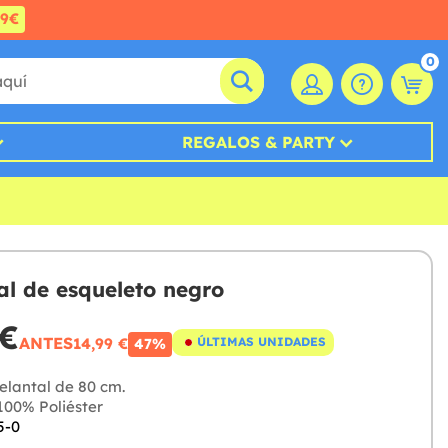
99€
0
REGALOS & PARTY
al de esqueleto negro
 €
ANTES
14,99 €
ÚLTIMAS UNIDADES
47%
elantal de 80 cm.
00% Poliéster
5-0