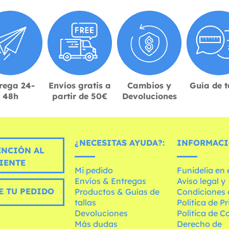
rega 24-
Envíos gratis a
Cambios y
Guía de t
48h
partir de 50€
Devoluciones
¿NECESITAS AYUDA?:
INFORMACI
ENCIÓN AL
IENTE
Mi pedido
Funidelia en
Envíos & Entregas
Aviso legal y
E TU PEDIDO
Productos & Guías de
Condiciones 
tallas
Política de P
Devoluciones
Política de C
Más dudas
Derecho de