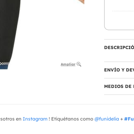
DESCRIPCI
Ampliar
ENVÍO Y DE
MEDIOS DE 
osotros en
Instagram
! Etiquétanos como
@funidelia
+
#Fu