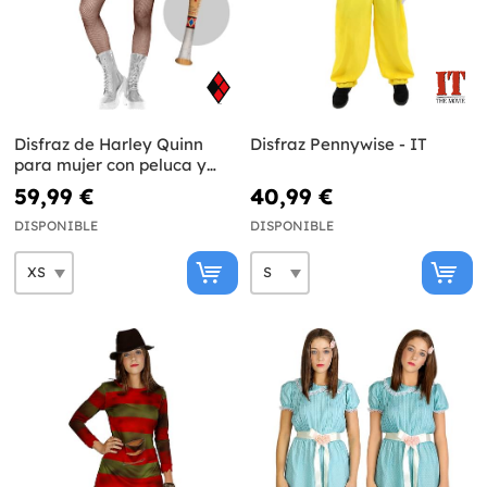
Disfraz de Harley Quinn
Disfraz Pennywise - IT
para mujer con peluca y
bate hinchable - Escuadrón
59,99 €
40,99 €
Suicida
DISPONIBLE
DISPONIBLE