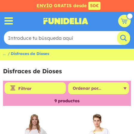
ENVÍO
GRATIS desde
50€
...
Disfraces de Dioses
Disfraces de Dioses
Filtrar
9
productos