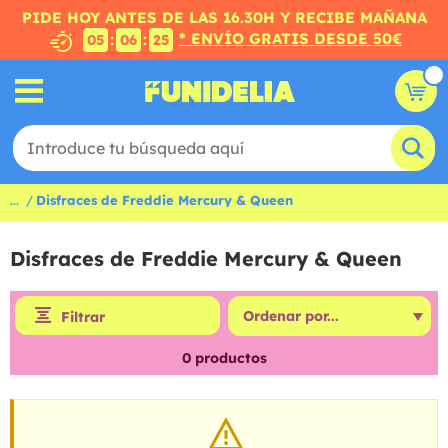
PIDE HOY ANTES DE LAS 16.30H Y RECIBE MAÑANA
* ENVÍO GRATIS DESDE 50€
:
:
05
06
25
...
Disfraces de Freddie Mercury & Queen
Disfraces de Freddie Mercury & Queen
Filtrar
0
productos