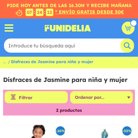
PIDE HOY ANTES DE LAS 16.30H Y RECIBE MAÑANA
* ENVÍO GRATIS DESDE 50€
:
:
07
24
12
...
Disfraces de Jasmine para niña y mujer
Disfraces de Jasmine para niña y mujer
Filtrar
2
productos
-10%
-33%