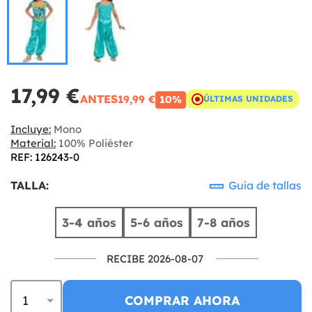
17,99 €
ANTES
19,99 €
10%
ÚLTIMAS UNIDADES
Incluye:
Mono
Material:
100% Poliéster
REF: 126243-0
TALLA:
Guía de tallas
3-4 años
5-6 años
7-8 años
RECIBE 2026-08-07
COMPRAR AHORA