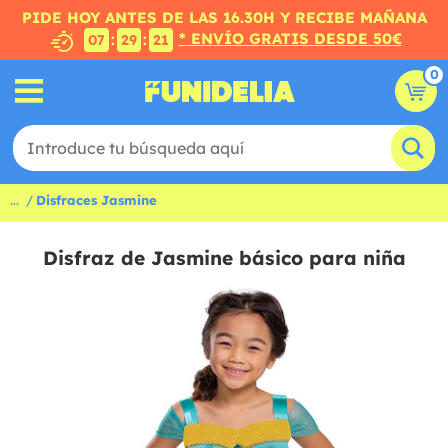
PIDE HOY ANTES DE LAS 16.30H Y RECIBE MAÑANA
* ENVÍO GRATIS DESDE 50€
:
:
07
29
20
0
...
Disfraces Jasmine
Disfraz de Jasmine básico para niña