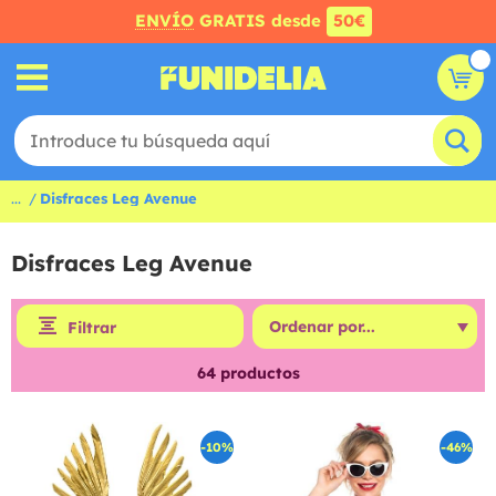
ENVÍO
GRATIS desde
50€
...
Disfraces Leg Avenue
Disfraces Leg Avenue
Filtrar
64
productos
-10%
-46%