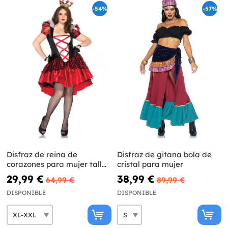
-54%
-57%
Disfraz de reina de
Disfraz de gitana bola de
corazones para mujer talla
cristal para mujer
grande
29,99 €
38,99 €
64,99 €
89,99 €
DISPONIBLE
DISPONIBLE