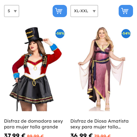
-58%
-54%
Disfraz de domadora sexy
Disfraz de Diosa Amatista
para mujer talla grande
sexy para mujer talla
grande
37,99 €
36,99 €
89,99 €
79,99 €