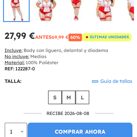
27,99 €
ANTES
69,99 €
60%
ÚLTIMAS UNIDADES
Incluye:
Body con liguero, delantal y diadema
No incluye:
Medias
Material:
100% Poliéster
REF: 122287-0
TALLA:
Guía de tallas
S
M
L
RECIBE 2026-08-08
COMPRAR AHORA