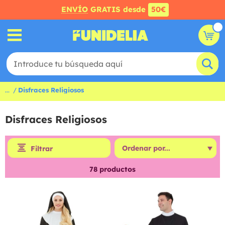
ENVÍO
GRATIS desde
50€
...
Disfraces Religiosos
Disfraces Religiosos
Filtrar
78
productos