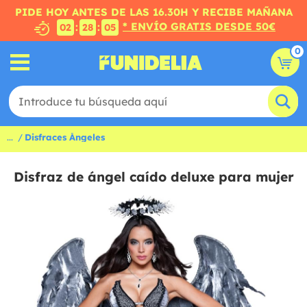
PIDE HOY ANTES DE LAS 16.30H Y RECIBE MAÑANA
* ENVÍO GRATIS DESDE 50€
:
:
02
28
04
0
...
Disfraces Ángeles
Disfraz de ángel caído deluxe para mujer