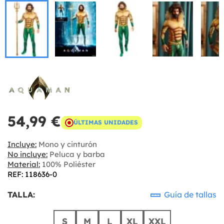
54,99 €
ÚLTIMAS UNIDADES
Incluye:
Mono y cinturón
No incluye:
Peluca y barba
Material:
100% Poliéster
REF: 118636-0
TALLA:
Guía de tallas
S
M
L
XL
XXL