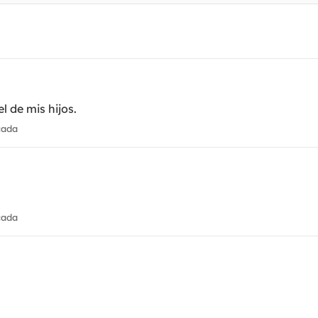
l de mis hijos.
cada
cada