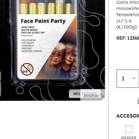
(cera micr
monoestea
fenoxietan
(+/-): a
(€/100g):
REF: 1236
Ampliar
ACCESO
AÑADIR