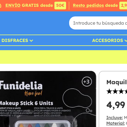
ENVÍO
GRATIS desde
50€
Resto pedidos
desde
2,
DISFRACES
ACCESORIOS
Maquil
4,99
Incluye:
Ma
Material:
C