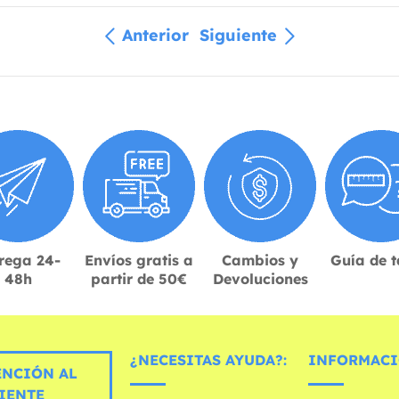
Anterior
Siguiente
rega 24-
Envíos gratis a
Cambios y
Guía de t
48h
partir de 50€
Devoluciones
¿NECESITAS AYUDA?:
INFORMACI
ENCIÓN AL
IENTE