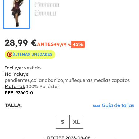
28,99 €
ANTES
49,99 €
42%
ÚLTIMAS UNIDADES
Incluye:
vestido
No incluye:
pendientes,collar,abanico,muñequeras,medias,zapatos
Material:
100% Poliéster
REF: 93660-0
TALLA:
Guía de tallas
S
XL
RECIBE 2026-08-08