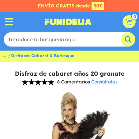
ENVÍO
GRATIS desde
50€
0
...
Disfraces Cabaret & Burlesque
Disfraz de cabaret años 20 granate
8 Comentarios
Consúltalas