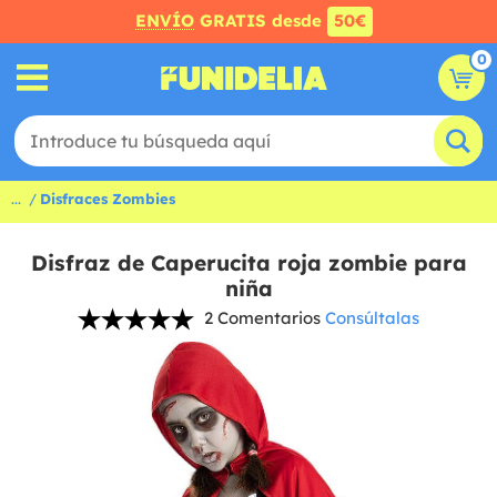
ENVÍO
GRATIS desde
50€
0
...
Disfraces Zombies
Disfraz de Caperucita roja zombie para
niña
2 Comentarios
Consúltalas