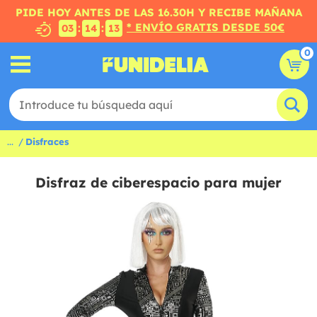
PIDE HOY ANTES DE LAS 16.30H Y RECIBE MAÑANA
* ENVÍO GRATIS DESDE 50€
:
:
03
14
12
0
...
Disfraces
Disfraz de ciberespacio para mujer