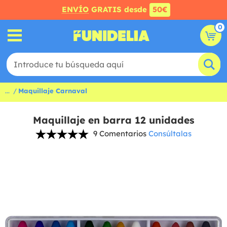
ENVÍO
GRATIS desde
50€
0
...
Maquillaje Carnaval
Maquillaje en barra 12 unidades
9 Comentarios
Consúltalas