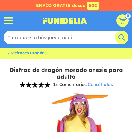
ENVÍO
GRATIS desde
50€
0
...
Disfraces Dragón
Disfraz de dragón morado onesie para
adulto
15 Comentarios
Consúltalas