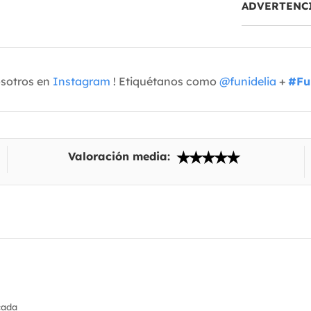
ADVERTENC
osotros en
Instagram
! Etiquétanos como
@funidelia
+
#Fu
Valoración media:
cada