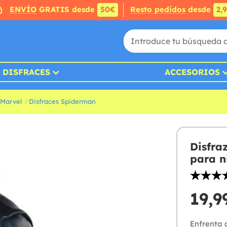
ENVÍO
GRATIS desde
50€
Resto pedidos
desde
2,
DISFRACES
ACCESORIOS
 Marvel
Disfraces Spiderman
Disfra
para n
19,9
Enfrenta 