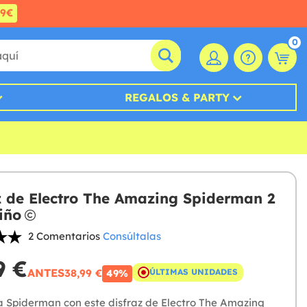
99€
0
REGALOS & PARTY
z de Electro The Amazing Spiderman 2
iño
2 Comentarios
Consúltalas
9 €
ANTES
38,99 €
ÚLTIMAS UNIDADES
49%
a Spiderman con este disfraz de Electro The Amazing