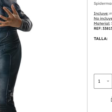
Spiderman
Incluye:
m
No incluye
Material:
1
REF: 3381
TALLA: