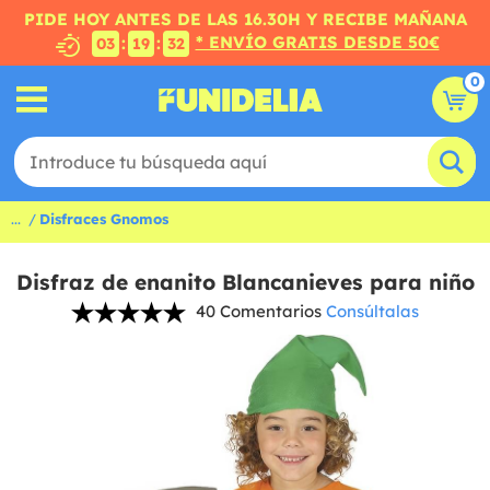
PIDE HOY ANTES DE LAS 16.30H Y RECIBE MAÑANA
* ENVÍO GRATIS DESDE 50€
:
:
03
19
31
0
...
Disfraces Gnomos
Disfraz de enanito Blancanieves para niño
40 Comentarios
Consúltalas