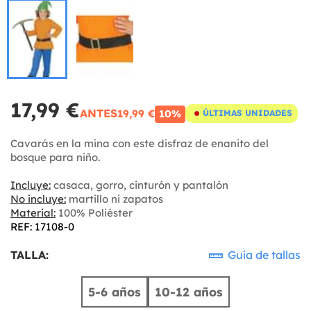
17,99 €
ANTES
19,99 €
10%
ÚLTIMAS UNIDADES
Cavarás en la mina con este disfraz de enanito del
bosque para niño.
Incluye:
casaca, gorro, cinturón y pantalón
No incluye:
martillo ni zapatos
Material:
100% Poliéster
REF: 17108-0
TALLA:
Guía de tallas
5-6 años
10-12 años