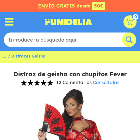
ENVÍO
GRATIS desde
50€
0
...
Disfraces Geisha
Disfraz de geisha con chupitos Fever
12 Comentarios
Consúltalas