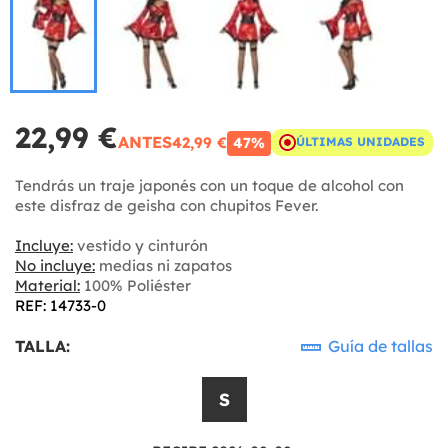
22,99 €
ANTES
42,99 €
47%
ÚLTIMAS UNIDADES
Tendrás un traje japonés con un toque de alcohol con
este disfraz de geisha con chupitos Fever.
Incluye:
vestido y cinturón
No incluye:
medias ni zapatos
Material:
100% Poliéster
REF: 14733-0
TALLA:
Guía de tallas
S