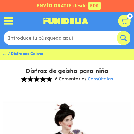
ENVÍO
GRATIS desde
50€
0
...
Disfraces Geisha
Disfraz de geisha para niña
6 Comentarios
Consúltalas