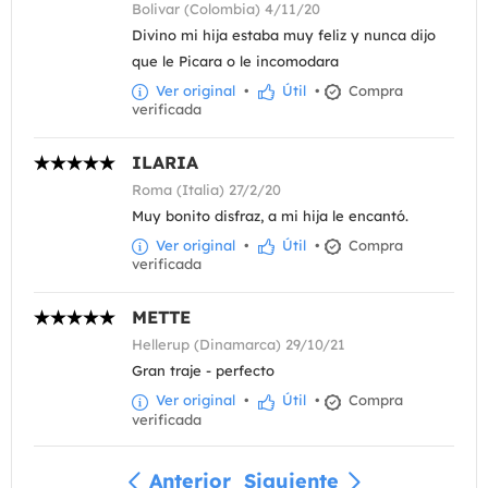
Bolivar (Colombia) 4/11/20
Divino mi hija estaba muy feliz y nunca dijo
que le Picara o le incomodara
Ver original
•
Útil
•
Compra
verificada
ILARIA
Roma (Italia) 27/2/20
Muy bonito disfraz, a mi hija le encantó.
Ver original
•
Útil
•
Compra
verificada
METTE
Hellerup (Dinamarca) 29/10/21
Gran traje - perfecto
Ver original
•
Útil
•
Compra
verificada
Anterior
Siguiente