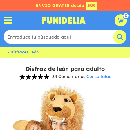
ENVÍO
GRATIS desde
50€
0
...
Disfraces León
Disfraz de león para adulto
34 Comentarios
Consúltalas