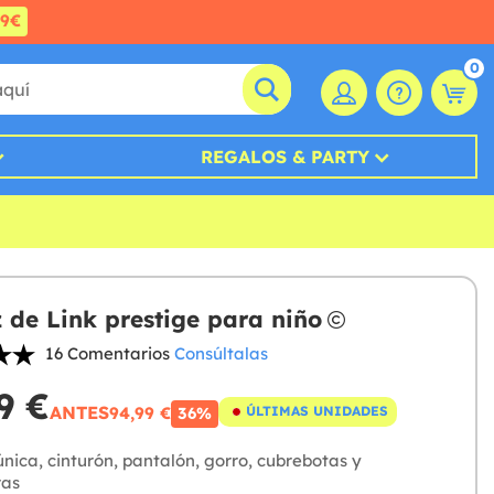
99€
0
REGALOS & PARTY
z de Link prestige para niño
16 Comentarios
Consúltalas
9 €
ANTES
94,99 €
ÚLTIMAS UNIDADES
36%
nica, cinturón, pantalón, gorro, cubrebotas y
as