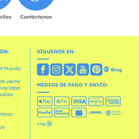
allas
Contáctanos
ÓN:
SÍGUENOS EN:
 el Mundo
Blog
de venta
MEDIOS DE PAGO Y ENVÍO:
rivacidad
ookies
o
resas
os