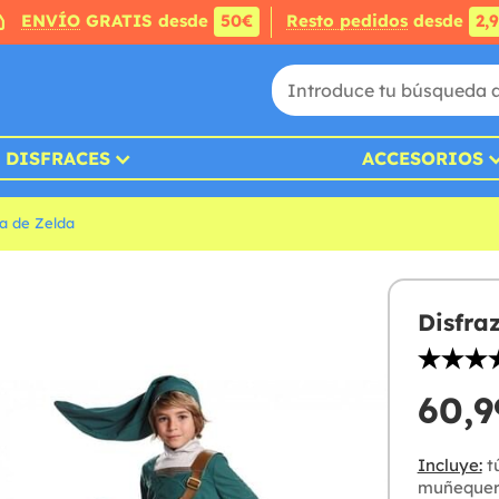
ENVÍO
GRATIS desde
50€
Resto pedidos
desde
2,
DISFRACES
ACCESORIOS
a de Zelda
Disfra
60,9
Incluye:
tú
muñequer