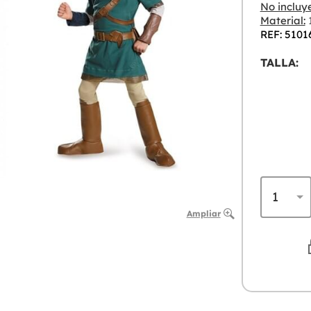
No incluye
Material:
1
REF: 5101
TALLA:
Ampliar