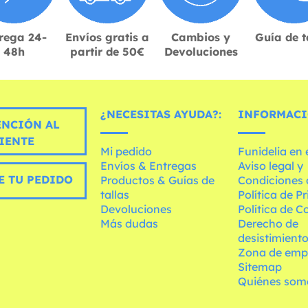
rega 24-
Envíos gratis a
Cambios y
Guía de t
48h
partir de 50€
Devoluciones
¿NECESITAS AYUDA?:
INFORMACI
ENCIÓN AL
IENTE
Mi pedido
Funidelia en
Envíos & Entregas
Aviso legal y
E TU PEDIDO
Productos & Guías de
Condiciones 
tallas
Política de P
Devoluciones
Política de C
Más dudas
Derecho de
desistimient
Zona de emp
Sitemap
Quiénes som