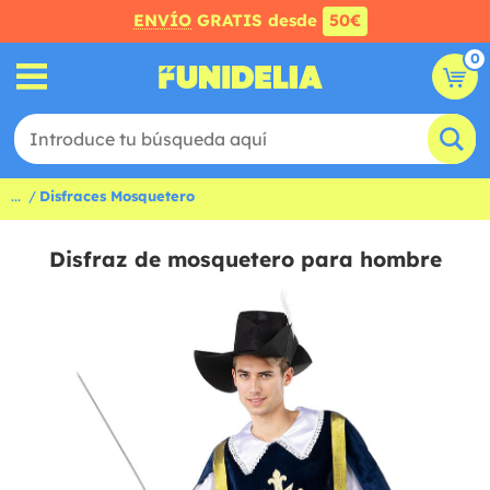
ENVÍO
GRATIS desde
50€
0
...
Disfraces Mosquetero
Disfraz de mosquetero para hombre