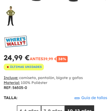
24,99 €
ANTES
39,99 €
38%
ÚLTIMAS UNIDADES
Incluye:
camiseta, pantalón, bigote y gafas
Material:
100% Poliéster
REF: 56505-0
TALLA:
Guía de tallas
4-6 años
7-9 años
10-12 años