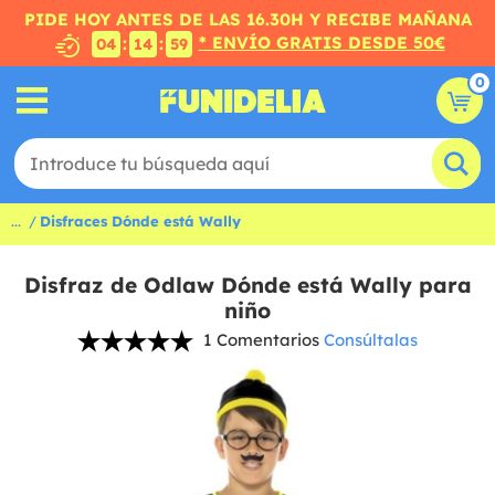
PIDE HOY ANTES DE LAS 16.30H Y RECIBE MAÑANA
* ENVÍO GRATIS DESDE 50€
:
:
04
14
58
0
...
Disfraces Dónde está Wally
Disfraz de Odlaw Dónde está Wally para
niño
1 Comentarios
Consúltalas