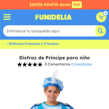
ENVÍO
GRATIS desde
50€
0
...
Disfraces Princesas y Príncipes
Disfraz de Príncipe para niño
3 Comentarios
Consúltalas