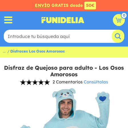
ENVÍO
GRATIS desde
50€
0
...
Disfraces Los Osos Amorosos
Disfraz de Quejoso para adulto - Los Osos
Amorosos
2 Comentarios
Consúltalas