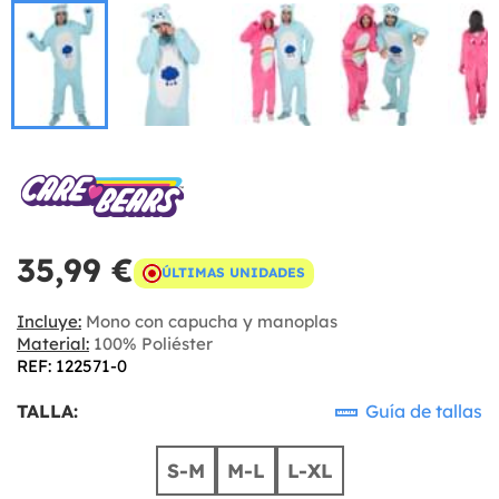
35,99 €
ÚLTIMAS UNIDADES
Incluye:
Mono con capucha y manoplas
Material:
100% Poliéster
REF: 122571-0
TALLA:
Guía de tallas
S-M
M-L
L-XL